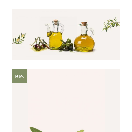
$
New