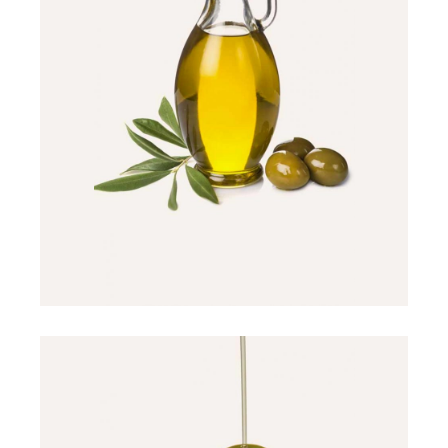
$
22.00
$
11.00