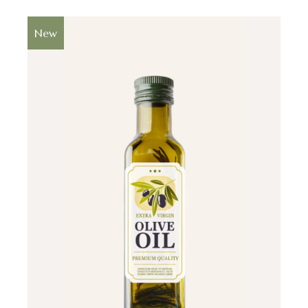
New
$