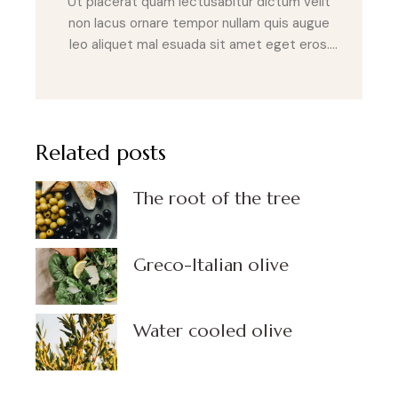
Ut placerat quam lectusabitur dictum velit
non lacus ornare tempor nullam quis augue
leo aliquet mal esuada sit amet eget eros.
Sed laoreet posuere velit sit amet varius.
Nulla eget purus non erat fringilla sod ales vel
a nulla. Cras sit amet tempus risus metus
lupus.
Related posts
The root of the tree
Greco-Italian olive
Water cooled olive