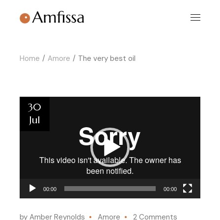
Home
Amore
The very best oil
Video
30
Player
Jul
00:00
00:00
by Amber Reynolds
Amore
2 Comments