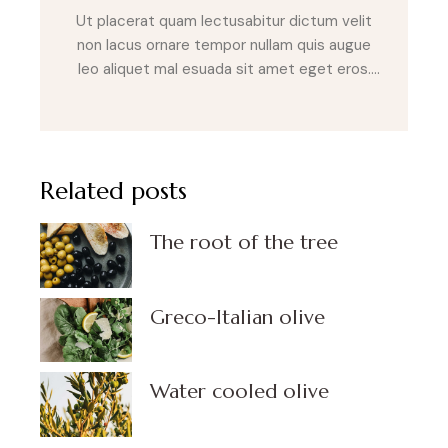
Ut placerat quam lectusabitur dictum velit
non lacus ornare tempor nullam quis augue
leo aliquet mal esuada sit amet eget eros.
Sed laoreet posuere velit sit amet varius.
Nulla eget purus non erat fringilla sod ales vel
a nulla. Cras sit amet tempus risus metus
lupus.
Related posts
The root of the tree
Greco-Italian olive
Water cooled olive