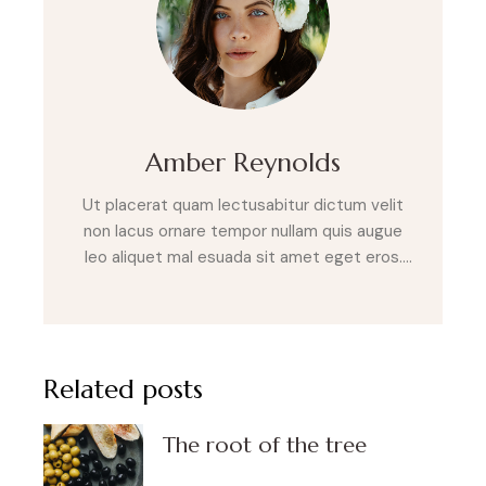
Amber Reynolds
Ut placerat quam lectusabitur dictum velit
non lacus ornare tempor nullam quis augue
leo aliquet mal esuada sit amet eget eros.
Sed laoreet posuere velit sit amet varius.
Nulla eget purus non erat fringilla sod ales vel
a nulla. Cras sit amet tempus risus metus
lupus.
Related posts
The root of the tree