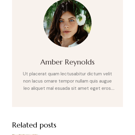
Amber Reynolds
Ut placerat quam lectusabitur dictum velit
non lacus ornare tempor nullam quis augue
leo aliquet mal esuada sit amet eget eros.
Sed laoreet posuere velit sit amet varius.
Nulla eget purus non erat fringilla sod ales vel
a nulla. Cras sit amet tempus risus metus
lupus.
Related posts